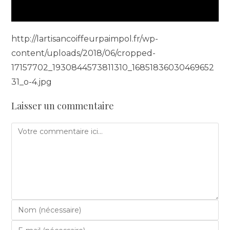
http://lartisancoiffeurpaimpol.fr/wp-
content/uploads/2018/06/cropped-
17157702_1930844573811310_16851836030469652
31_o-4.jpg
Laisser un commentaire