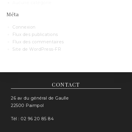
Aucune catégorie
Méta
Connexion
Flux des publications
Flux des commentaires
Site de WordPress-FR
CONTACT
26 av du général de Gaulle
22500 Paimpol
Tél : 02 96 20 85 84