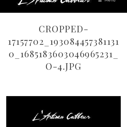
Menu
CROPPED-
17157702_193084457381131
0_1685183603046965231_
O-4.JPG