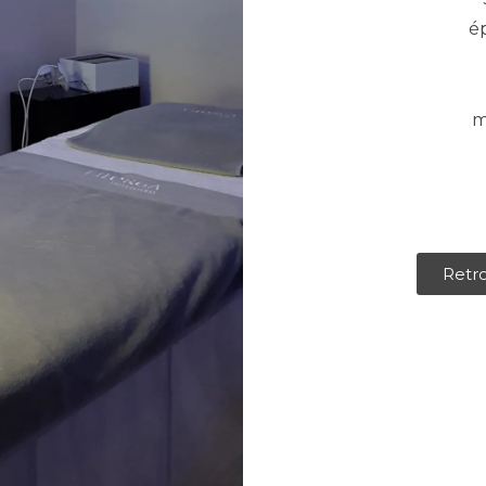
ép
m
Retro