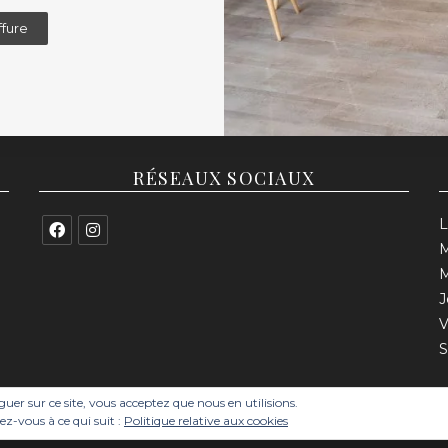
ffure
RÉSEAUX SOCIAUX
L
M
M
J
V
S
iguer sur ce site, vous acceptez que nous en utilisions.
ez-vous à ce qui suit :
Politique relative aux cookies