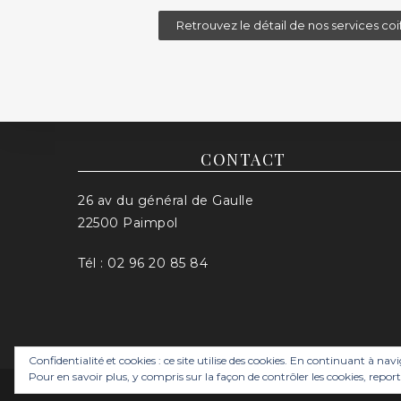
Retrouvez le détail de nos services coi
CONTACT
26 av du général de Gaulle
22500 Paimpol
Tél : 02 96 20 85 84
Confidentialité et cookies : ce site utilise des cookies. En continuant à nav
Pour en savoir plus, y compris sur la façon de contrôler les cookies, report
L'artisan Coiffeur Paimpol — 2018