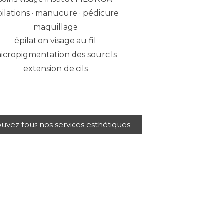
ilations · manucure · pédicure
maquillage
épilation visage au fil
icropigmentation des sourcils
extension de cils
uvez tous nos services esthétiques