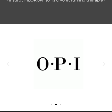
· institut FILORGA : soins cryo et lumino thérapie ·