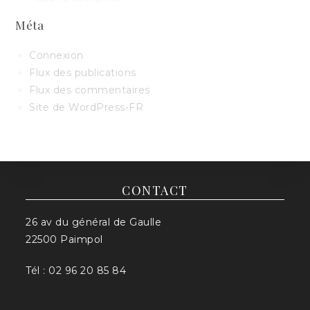
Méta
Connexion
Flux des publications
Flux des commentaires
Site de WordPress-FR
CONTACT
26 av du général de Gaulle
22500 Paimpol
Tél : 02 96 20 85 84