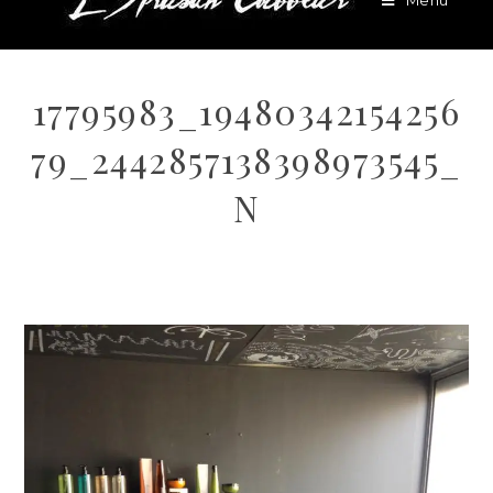
Menu
17795983_19480342154256
79_2442857138398973545_
N