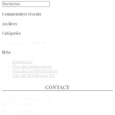
Commentaires récents
Archives
Catégories
Aucune catégorie
Méta
Connexion
Flux des publications
Flux des commentaires
Site de WordPress-FR
CONTACT
26 av du général de Gaulle
22500 Paimpol
Tél : 02 96 20 85 84