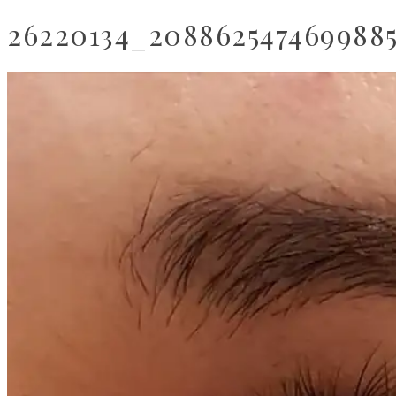
26220134_208862547469988